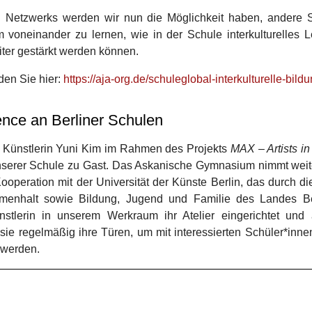
l Netzwerks werden wir nun die Möglichkeit haben, andere S
neinander zu lernen, wie in der Schule interkulturelles Ler
er gestärkt werden können.
den Sie hier:
https://aja-org.de/schuleglobal-interkulturelle-bildu
ence an Berliner Schulen
ie Künstlerin Yuni Kim im Rahmen des Projekts
MAX – Artists i
nserer Schule zu Gast. Das Askanische Gymnasium nimmt weit
ooperation mit der Universität der Künste Berlin, das durch d
menhalt sowie Bildung, Jugend und Familie des Landes Berl
tlerin in unserem Werkraum ihr Atelier eingerichtet und a
ie regelmäßig ihre Türen, um mit interessierten Schüler*inne
u werden.