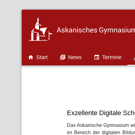

Start

News

Termine
Auszeichnungen und Projekte
Exzellente Digitale Sch
Das Askanische Gymnasium wird
im Bereich der digitalen Bild