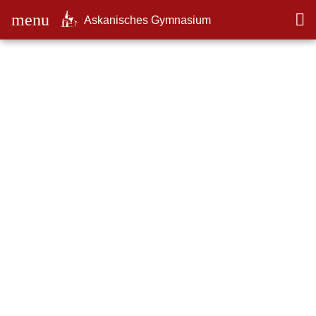
menu

Askanisches Gymnasium
Informationen über die Verarbeitung
personenbezogener Daten am Askanisches
Gymnasium