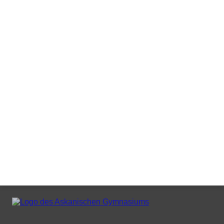
www.berlin.de/sen/bildung/schule/rechtsvorschriften
www.datenschutz-berlin.de
Claudia Draude
Dieses Dokument als pdf